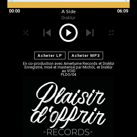
00:00
06:09
A Side
Disklür
Acheter LP
Acheter MP3
En co-production avec
Amertume Records
et
Disklür
Enregistré, mixé et masterisé par MichôL et
Disklür
au VOID
PLDO/04